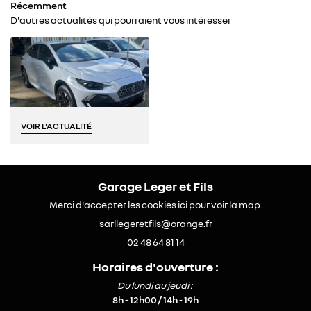
NEUFS
Récemment
D'autres actualités qui pourraient vous intéresser
AVIS
Restez infor
ACTUALITÉS
Inscription Newsle
CONTACT
VOIR L'ACTUALITÉ
Garage Leger et Fils
Merci d'accepter les cookies
ici
pour voir la map.
02 48 64 81 14
Horaires d'ouverture :
Du lundi au jeudi :
8h - 12h00 / 14h - 19h