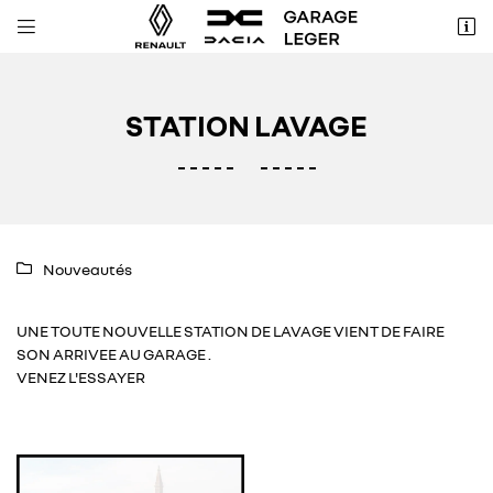


3 rue Prince Auguste d’Arenberg
18510 Menetou Salon
02 48 64 81 14
STATION LAVAGE
Nouveautés

UNE TOUTE NOUVELLE STATION DE LAVAGE VIENT DE FAIRE
Adresse email de réception

SON ARRIVEE AU GARAGE .
VENEZ L'ESSAYER
Recopier le code ci-contre

Rafraîchir le captcha
